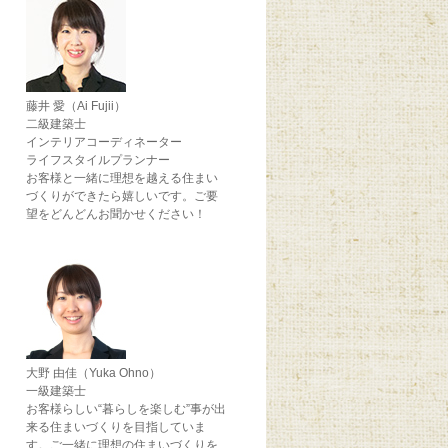
藤井 愛（Ai Fujii）
二級建築士
インテリアコーディネーター
ライフスタイルプランナー
お客様と一緒に理想を越える住まい
づくりができたら嬉しいです。ご要
望をどんどんお聞かせください！
大野 由佳（Yuka Ohno）
一級建築士
お客様らしい“暮らしを楽しむ”事が出
来る住まいづくりを目指していま
す。ご一緒に理想の住まいづくりを