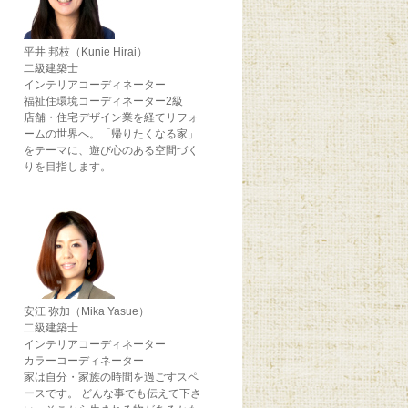
平井 邦枝（Kunie Hirai）
二級建築士
インテリアコーディネーター
福祉住環境コーディネーター2級
店舗・住宅デザイン業を経てリフォ
ームの世界へ。「帰りたくなる家」
をテーマに、遊び心のある空間づく
りを目指します。
安江 弥加（Mika Yasue）
二級建築士
インテリアコーディネーター
カラーコーディネーター
家は自分・家族の時間を過ごすスペ
ースです。 どんな事でも伝えて下さ