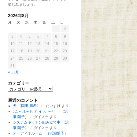
楽しみましょう。
2026年8月
月
火
水
木
金
土
日
1
2
3
4
5
6
7
8
9
10
11
12
13
14
15
16
17
18
19
20
21
22
23
24
25
26
27
28
29
30
31
« 11月
カテゴリー
最近のコメント
犬 〈岡田 麻希〉
に
だいすけ
より
♪こ～れ～も ア イ カ ～♪ （浜
瀬 陽子）
に
ダイスケ
より
システムキッチン組み立て中 〈浜
瀬 陽子〉
に
ダイスケ
より
オーディオルーム （浜瀬陽子）