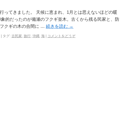
行ってきました。 天候に恵まれ、1月とは思えないほどの暖
印象的だったのが備瀬のフクギ並木。古くから残る民家と、防
フクギの木の合間に …
続きを読む
→
|
タグ:
古民家
,
旅行
,
沖縄
,
海
|
コメントをどうぞ