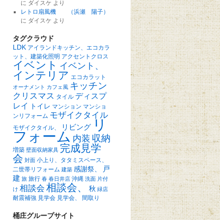
に
ダイスケ
より
レトロ扇風機 （浜瀬 陽子）
に
ダイスケ
より
タグクラウド
LDK
アイランドキッチン、エコカラ
ット、建築化照明
アクセントクロス
イベント
イベント、
インテリア
エコカラット
キッチン
オーナメント
カフェ風
クリスマス
ディスプ
タイル
レイ
トイレ
マンション
マンショ
モザイクタイル
ンリフォーム
リ
リビング
モザイクタイル、
フォーム
収納
内装
完成見学
増築
壁面収納家具
会
小上り、タタミスペース、
対面
戸
感謝祭、
二世帯リフォーム
建築
建
旅行
沖縄
旅
春
春日井店
洗面
片付
相談会、
相談会
秋
け
緑店
耐震補強
見学会
見学会、
間取り
桶庄グループサイト