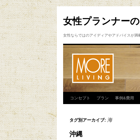
女性プランナーの
女性ならではのアイディアやアドバイスが満
コンセプト
プラン
事例&費用
海
タグ別アーカイブ:
沖縄