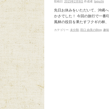
投稿日:
2015年2月9日
作成者:
taguchi
先日お休みをいただいて、沖縄へ
かさでした！ 今回の旅行で一番
風林の役目を果たすフクギの林、
カテゴリー:
未分類
,
田口 由美のBlog
,
趣味