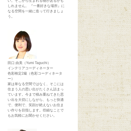
い。そこから生まれる物があるかも
しれません。 『一番好きな場所』に
なる空間を一緒に造って行きましょ
う。
田口 由美（Yumi Taguchi）
インテリアコーディネーター
色彩検定2級（色彩コーディネータ
ー）
家は単なる空間ではなく、そこには
住まう人の思い出がたくさん詰まっ
ています。今まで積み重ねてきた思
い出を大切にしながら、もっと快適
で、便利で、笑顔が絶えないお住ま
い作りを目指します。些細なことで
もお気軽にお聞かせください。