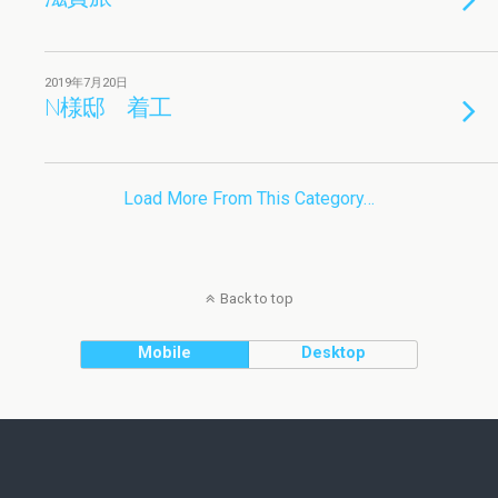
2019年7月20日
N様邸 着工
Load More From This Category…
Back to top
Mobile
Desktop