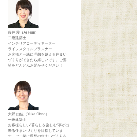
藤井 愛（Ai Fujii）
二級建築士
インテリアコーディネーター
ライフスタイルプランナー
お客様と一緒に理想を越える住まい
づくりができたら嬉しいです。ご要
望をどんどんお聞かせください！
大野 由佳（Yuka Ohno）
一級建築士
お客様らしい“暮らしを楽しむ”事が出
来る住まいづくりを目指していま
す。ご一緒に理想の住まいづくりを