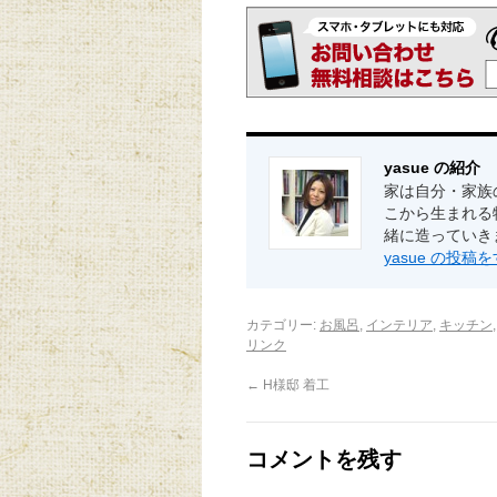
yasue の紹介
家は自分・家族
こから生まれる
緒に造っていき
yasue の投
カテゴリー:
お風呂
,
インテリア
,
キッチン
リンク
←
H様邸 着工
コメントを残す