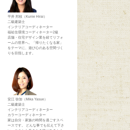
平井 邦枝（Kunie Hirai）
二級建築士
インテリアコーディネーター
福祉住環境コーディネーター2級
店舗・住宅デザイン業を経てリフォ
ームの世界へ。「帰りたくなる家」
をテーマに、遊び心のある空間づく
りを目指します。
安江 弥加（Mika Yasue）
二級建築士
インテリアコーディネーター
カラーコーディネーター
家は自分・家族の時間を過ごすスペ
ースです。 どんな事でも伝えて下さ