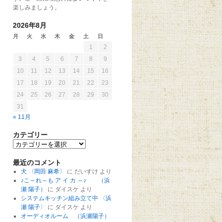
楽しみましょう。
2026年8月
月
火
水
木
金
土
日
1
2
3
4
5
6
7
8
9
10
11
12
13
14
15
16
17
18
19
20
21
22
23
24
25
26
27
28
29
30
31
« 11月
カテゴリー
最近のコメント
犬 〈岡田 麻希〉
に
だいすけ
より
♪こ～れ～も ア イ カ ～♪ （浜
瀬 陽子）
に
ダイスケ
より
システムキッチン組み立て中 〈浜
瀬 陽子〉
に
ダイスケ
より
オーディオルーム （浜瀬陽子）