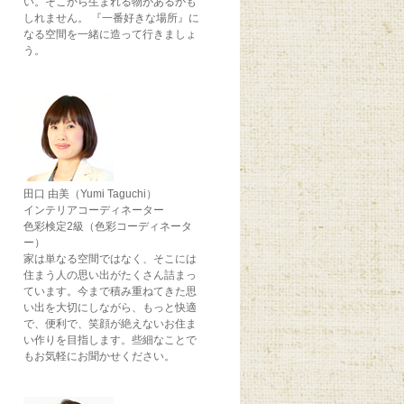
い。そこから生まれる物があるかも
しれません。 『一番好きな場所』に
なる空間を一緒に造って行きましょ
う。
田口 由美（Yumi Taguchi）
インテリアコーディネーター
色彩検定2級（色彩コーディネータ
ー）
家は単なる空間ではなく、そこには
住まう人の思い出がたくさん詰まっ
ています。今まで積み重ねてきた思
い出を大切にしながら、もっと快適
で、便利で、笑顔が絶えないお住ま
い作りを目指します。些細なことで
もお気軽にお聞かせください。