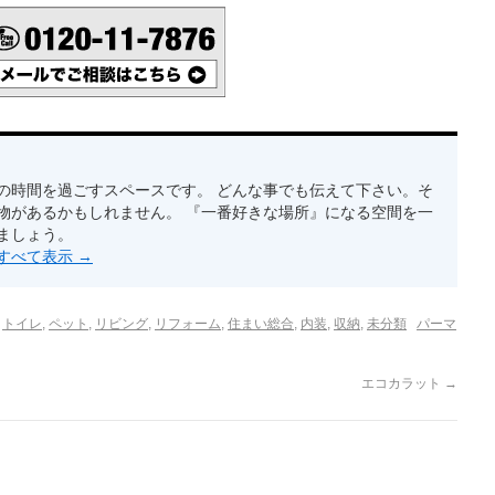
の時間を過ごすスペースです。 どんな事でも伝えて下さい。そ
物があるかもしれません。 『一番好きな場所』になる空間を一
ましょう。
稿をすべて表示
→
,
トイレ
,
ペット
,
リビング
,
リフォーム
,
住まい総合
,
内装
,
収納
,
未分類
パーマ
エコカラット
→