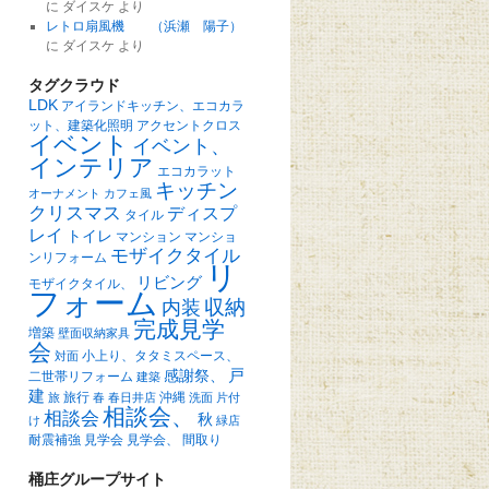
に
ダイスケ
より
レトロ扇風機 （浜瀬 陽子）
に
ダイスケ
より
タグクラウド
LDK
アイランドキッチン、エコカラ
ット、建築化照明
アクセントクロス
イベント
イベント、
インテリア
エコカラット
キッチン
オーナメント
カフェ風
クリスマス
ディスプ
タイル
レイ
トイレ
マンション
マンショ
モザイクタイル
ンリフォーム
リ
リビング
モザイクタイル、
フォーム
収納
内装
完成見学
増築
壁面収納家具
会
小上り、タタミスペース、
対面
戸
感謝祭、
二世帯リフォーム
建築
建
旅行
沖縄
旅
春
春日井店
洗面
片付
相談会、
相談会
秋
け
緑店
耐震補強
見学会
見学会、
間取り
桶庄グループサイト