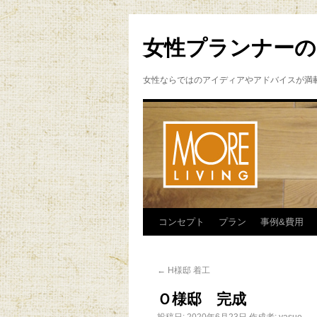
女性プランナーの
女性ならではのアイディアやアドバイスが満
コンセプト
プラン
事例&費用
←
H様邸 着工
Ｏ様邸 完成