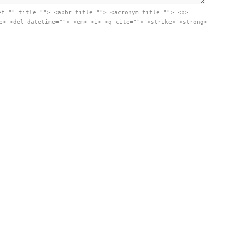
ef="" title=""> <abbr title=""> <acronym title=""> <b>
e> <del datetime=""> <em> <i> <q cite=""> <strike> <strong>