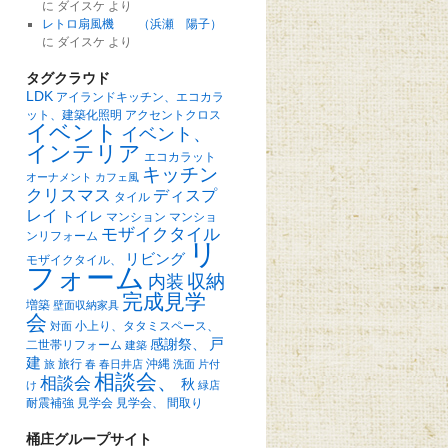
に
ダイスケ
より
レトロ扇風機 （浜瀬 陽子）
に
ダイスケ
より
タグクラウド
LDK
アイランドキッチン、エコカラ
ット、建築化照明
アクセントクロス
イベント
イベント、
インテリア
エコカラット
キッチン
オーナメント
カフェ風
クリスマス
ディスプ
タイル
レイ
トイレ
マンション
マンショ
モザイクタイル
ンリフォーム
リ
リビング
モザイクタイル、
フォーム
収納
内装
完成見学
増築
壁面収納家具
会
小上り、タタミスペース、
対面
戸
感謝祭、
二世帯リフォーム
建築
建
旅行
沖縄
旅
春
春日井店
洗面
片付
相談会、
相談会
秋
け
緑店
耐震補強
見学会
見学会、
間取り
桶庄グループサイト