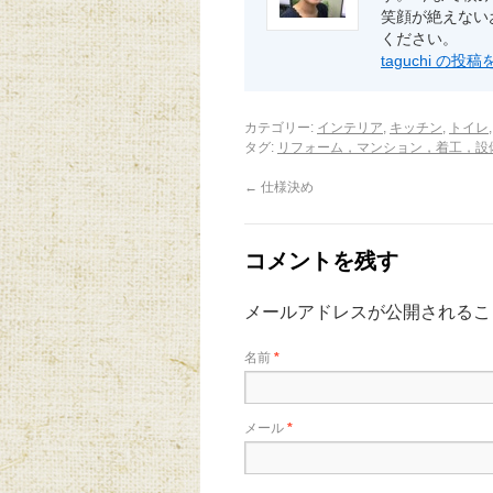
笑顔が絶えない
ください。
taguchi の
カテゴリー:
インテリア
,
キッチン
,
トイレ
タグ:
リフォーム，マンション，着工，設
←
仕様決め
コメントを残す
メールアドレスが公開されるこ
名前
*
メール
*