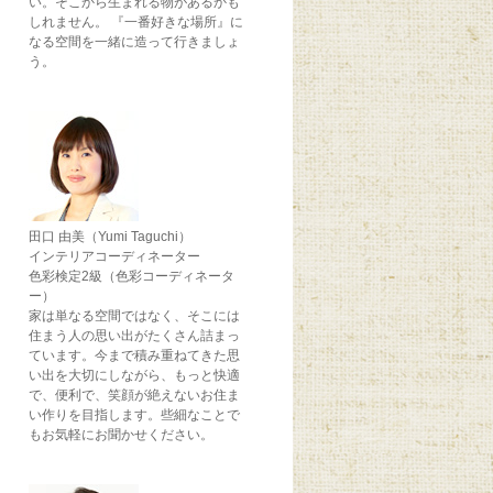
い。そこから生まれる物があるかも
しれません。 『一番好きな場所』に
なる空間を一緒に造って行きましょ
う。
田口 由美（Yumi Taguchi）
インテリアコーディネーター
色彩検定2級（色彩コーディネータ
ー）
家は単なる空間ではなく、そこには
住まう人の思い出がたくさん詰まっ
ています。今まで積み重ねてきた思
い出を大切にしながら、もっと快適
で、便利で、笑顔が絶えないお住ま
い作りを目指します。些細なことで
もお気軽にお聞かせください。