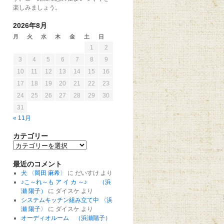
楽しみましょう。
2026年8月
月
火
水
木
金
土
日
1
2
3
4
5
6
7
8
9
10
11
12
13
14
15
16
17
18
19
20
21
22
23
24
25
26
27
28
29
30
31
« 11月
カテゴリー
最近のコメント
犬 〈岡田 麻希〉
に
だいすけ
より
♪こ～れ～も ア イ カ ～♪ （浜
瀬 陽子）
に
ダイスケ
より
システムキッチン組み立て中 〈浜
瀬 陽子〉
に
ダイスケ
より
オーディオルーム （浜瀬陽子）