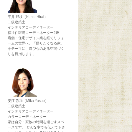
平井 邦枝（Kunie Hirai）
二級建築士
インテリアコーディネーター
福祉住環境コーディネーター2級
店舗・住宅デザイン業を経てリフォ
ームの世界へ。「帰りたくなる家」
をテーマに、遊び心のある空間づく
りを目指します。
安江 弥加（Mika Yasue）
二級建築士
インテリアコーディネーター
カラーコーディネーター
家は自分・家族の時間を過ごすスペ
ースです。 どんな事でも伝えて下さ