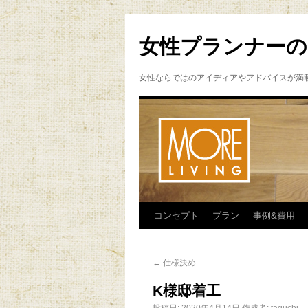
女性プランナーの
女性ならではのアイディアやアドバイスが満
コンセプト
プラン
事例&費用
←
仕様決め
K様邸着工