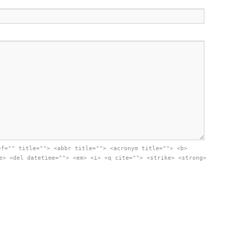
ef="" title=""> <abbr title=""> <acronym title=""> <b>
e> <del datetime=""> <em> <i> <q cite=""> <strike> <strong>