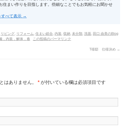
お住まい作りを目指します。些細なことでもお気軽にお聞かせ
投稿をすべて表示
→
,
リビング
,
リフォーム
,
住まい総合
,
内装
,
収納
,
未分類
,
洗面
,
田口 由美のBlog
備，内装，解体，春
この投稿のパーマリンク
T様邸 仕様決め
→
とはありません。
*
が付いている欄は必須項目です