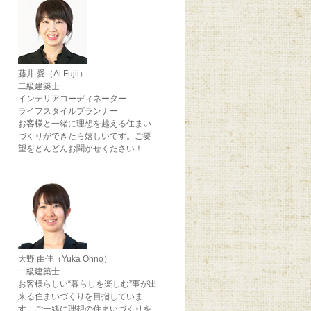
藤井 愛（Ai Fujii）
二級建築士
インテリアコーディネーター
ライフスタイルプランナー
お客様と一緒に理想を越える住まい
づくりができたら嬉しいです。ご要
望をどんどんお聞かせください！
大野 由佳（Yuka Ohno）
一級建築士
お客様らしい“暮らしを楽しむ”事が出
来る住まいづくりを目指していま
す。ご一緒に理想の住まいづくりを