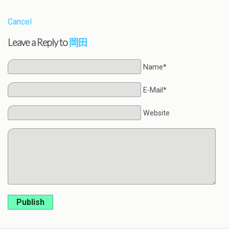
Cancel
Leave a Reply to
岡田
Name*
E-Mail*
Website
Publish