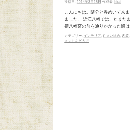
投稿日:
2014年3月18日
作成者:
hirai
こんにちは。随分と春めいて来ま
ました。 近江八幡では、たまた
禮八幡宮の前を通りかかった際は
カテゴリー:
インテリア
,
住まい総合
,
内装
メントをどうぞ