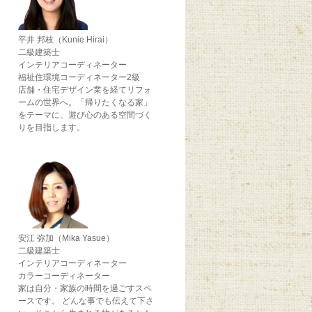
平井 邦枝（Kunie Hirai）
二級建築士
インテリアコーディネーター
福祉住環境コーディネーター2級
店舗・住宅デザイン業を経てリフォ
ームの世界へ。「帰りたくなる家」
をテーマに、遊び心のある空間づく
りを目指します。
安江 弥加（Mika Yasue）
二級建築士
インテリアコーディネーター
カラーコーディネーター
家は自分・家族の時間を過ごすスペ
ースです。 どんな事でも伝えて下さ