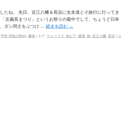
したね。 先日、近江八幡＆長浜に女友達と小旅行に行ってき
ま「左義長まつり」というお祭りの最中でして、ちょうど日牟
、ダシ同士をぶつけ …
続きを読む
→
,
平井 邦枝のBlog
,
趣味
|
タグ:
ヴォーリズ
,
他ビア
,
建築
,
旅
,
近江八幡
,
長浜
|
コ