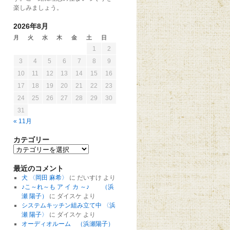
楽しみましょう。
2026年8月
月
火
水
木
金
土
日
1
2
3
4
5
6
7
8
9
10
11
12
13
14
15
16
17
18
19
20
21
22
23
24
25
26
27
28
29
30
31
« 11月
カテゴリー
最近のコメント
犬 〈岡田 麻希〉
に
だいすけ
より
♪こ～れ～も ア イ カ ～♪ （浜
瀬 陽子）
に
ダイスケ
より
システムキッチン組み立て中 〈浜
瀬 陽子〉
に
ダイスケ
より
オーディオルーム （浜瀬陽子）