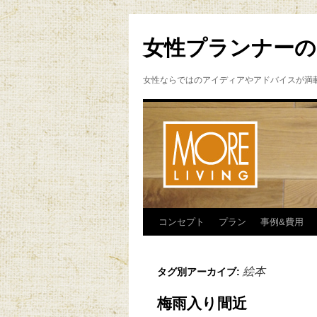
女性プランナーの
女性ならではのアイディアやアドバイスが満
コンセプト
プラン
事例&費用
絵本
タグ別アーカイブ:
梅雨入り間近