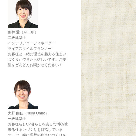
藤井 愛（Ai Fujii）
二級建築士
インテリアコーディネーター
ライフスタイルプランナー
お客様と一緒に理想を越える住まい
づくりができたら嬉しいです。ご要
望をどんどんお聞かせください！
大野 由佳（Yuka Ohno）
一級建築士
お客様らしい“暮らしを楽しむ”事が出
来る住まいづくりを目指していま
す。ご一緒に理想の住まいづくりを