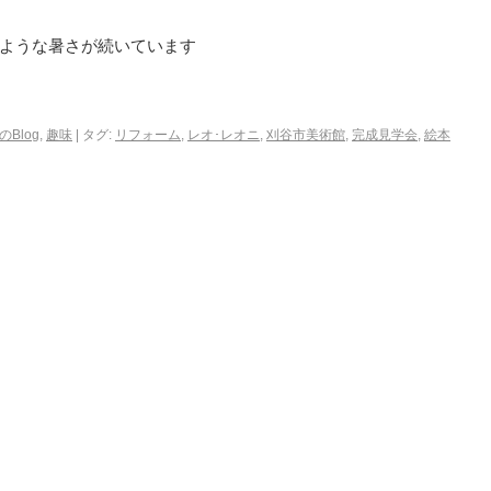
ような暑さが続いています
ね
のBlog
,
趣味
|
タグ:
リフォーム
,
レオ･レオニ
,
刈谷市美術館
,
完成見学会
,
絵本