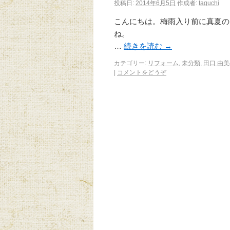
投稿日:
2014年6月5日
作成者:
taguchi
こんにちは。梅雨入り前に真夏の
…
続きを読む
→
カテゴリー:
リフォーム
,
未分類
,
田口 由美
|
コメントをどうぞ