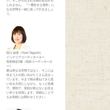
い。そこから生まれる物があるかも
しれません。 『一番好きな場所』に
なる空間を一緒に造って行きましょ
う。
田口 由美（Yumi Taguchi）
インテリアコーディネーター
色彩検定2級（色彩コーディネータ
ー）
家は単なる空間ではなく、そこには
住まう人の思い出がたくさん詰まっ
ています。今まで積み重ねてきた思
い出を大切にしながら、もっと快適
で、便利で、笑顔が絶えないお住ま
い作りを目指します。些細なことで
もお気軽にお聞かせください。