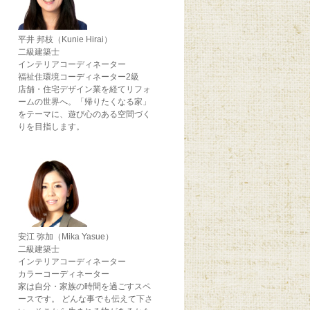
平井 邦枝（Kunie Hirai）
二級建築士
インテリアコーディネーター
福祉住環境コーディネーター2級
店舗・住宅デザイン業を経てリフォ
ームの世界へ。「帰りたくなる家」
をテーマに、遊び心のある空間づく
りを目指します。
安江 弥加（Mika Yasue）
二級建築士
インテリアコーディネーター
カラーコーディネーター
家は自分・家族の時間を過ごすスペ
ースです。 どんな事でも伝えて下さ