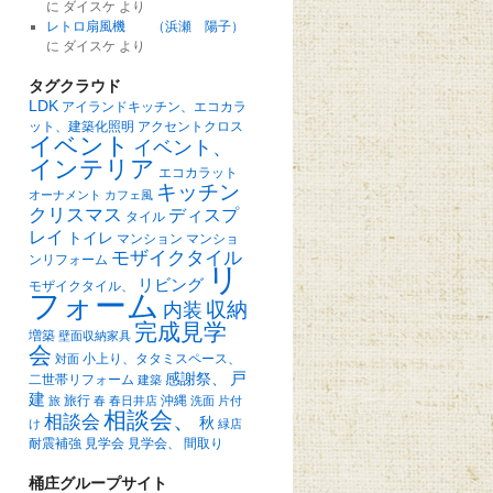
に
ダイスケ
より
レトロ扇風機 （浜瀬 陽子）
に
ダイスケ
より
タグクラウド
LDK
アイランドキッチン、エコカラ
ット、建築化照明
アクセントクロス
イベント
イベント、
インテリア
エコカラット
キッチン
オーナメント
カフェ風
クリスマス
ディスプ
タイル
レイ
トイレ
マンション
マンショ
モザイクタイル
ンリフォーム
リ
リビング
モザイクタイル、
フォーム
収納
内装
完成見学
増築
壁面収納家具
会
小上り、タタミスペース、
対面
戸
感謝祭、
二世帯リフォーム
建築
建
旅行
沖縄
旅
春
春日井店
洗面
片付
相談会、
相談会
秋
け
緑店
耐震補強
見学会
見学会、
間取り
桶庄グループサイト