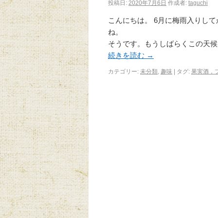
投稿日:
2020年7月6日
作成者:
taguchi
こんにちは。 6月に梅雨入りし
ね。 東海地方
そうです。もうしばらくこの天候
続きを読む
→
カテゴリー:
未分類
,
趣味
|
タグ:
果実酒，