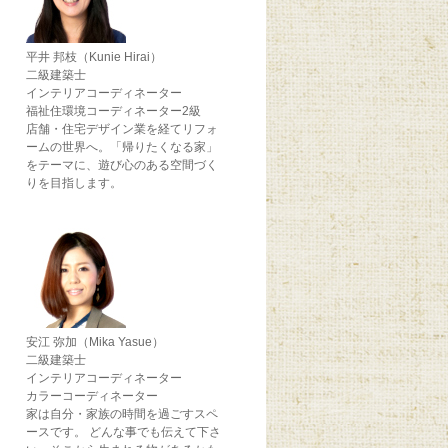
平井 邦枝（Kunie Hirai）
二級建築士
インテリアコーディネーター
福祉住環境コーディネーター2級
店舗・住宅デザイン業を経てリフォ
ームの世界へ。「帰りたくなる家」
をテーマに、遊び心のある空間づく
りを目指します。
安江 弥加（Mika Yasue）
二級建築士
インテリアコーディネーター
カラーコーディネーター
家は自分・家族の時間を過ごすスペ
ースです。 どんな事でも伝えて下さ