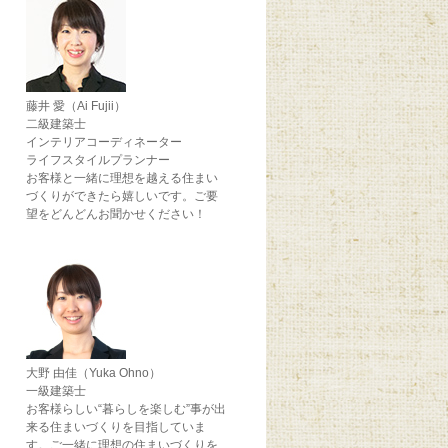
藤井 愛（Ai Fujii）
二級建築士
インテリアコーディネーター
ライフスタイルプランナー
お客様と一緒に理想を越える住まい
づくりができたら嬉しいです。ご要
望をどんどんお聞かせください！
大野 由佳（Yuka Ohno）
一級建築士
お客様らしい“暮らしを楽しむ”事が出
来る住まいづくりを目指していま
す。ご一緒に理想の住まいづくりを