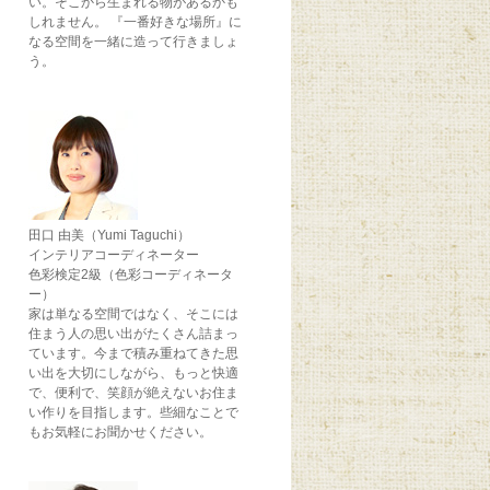
い。そこから生まれる物があるかも
しれません。 『一番好きな場所』に
なる空間を一緒に造って行きましょ
う。
田口 由美（Yumi Taguchi）
インテリアコーディネーター
色彩検定2級（色彩コーディネータ
ー）
家は単なる空間ではなく、そこには
住まう人の思い出がたくさん詰まっ
ています。今まで積み重ねてきた思
い出を大切にしながら、もっと快適
で、便利で、笑顔が絶えないお住ま
い作りを目指します。些細なことで
もお気軽にお聞かせください。