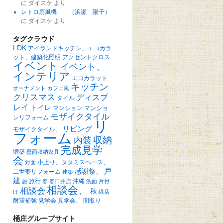
に
ダイスケ
より
レトロ扇風機 （浜瀬 陽子）
に
ダイスケ
より
タグクラウド
LDK
アイランドキッチン、エコカラ
ット、建築化照明
アクセントクロス
イベント
イベント、
インテリア
エコカラット
キッチン
オーナメント
カフェ風
クリスマス
ディスプ
タイル
レイ
トイレ
マンション
マンショ
モザイクタイル
ンリフォーム
リ
リビング
モザイクタイル、
フォーム
収納
内装
完成見学
増築
壁面収納家具
会
小上り、タタミスペース、
対面
戸
感謝祭、
二世帯リフォーム
建築
建
旅行
沖縄
旅
春
春日井店
洗面
片付
相談会、
相談会
秋
け
緑店
耐震補強
見学会
見学会、
間取り
桶庄グループサイト