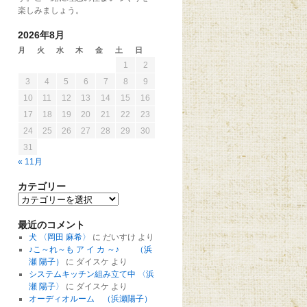
楽しみましょう。
2026年8月
月
火
水
木
金
土
日
1
2
3
4
5
6
7
8
9
10
11
12
13
14
15
16
17
18
19
20
21
22
23
24
25
26
27
28
29
30
31
« 11月
カテゴリー
最近のコメント
犬 〈岡田 麻希〉
に
だいすけ
より
♪こ～れ～も ア イ カ ～♪ （浜
瀬 陽子）
に
ダイスケ
より
システムキッチン組み立て中 〈浜
瀬 陽子〉
に
ダイスケ
より
オーディオルーム （浜瀬陽子）