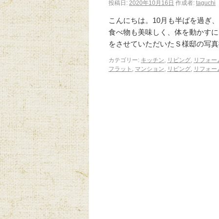
投稿日:
2020年10月16日
作成者:
taguchi
こんにちは。10月も半ばを過
食べ物も美味しく、体を動かすに
をさせていただいたＳ様邸の写真
カテゴリー:
キッチン
,
リビング
,
リフォー
フラット
,
マンション
,
リビング
,
リフォー