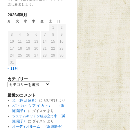
楽しみましょう。
2026年8月
月
火
水
木
金
土
日
1
2
3
4
5
6
7
8
9
10
11
12
13
14
15
16
17
18
19
20
21
22
23
24
25
26
27
28
29
30
31
« 11月
カテゴリー
最近のコメント
犬 〈岡田 麻希〉
に
だいすけ
より
♪こ～れ～も ア イ カ ～♪ （浜
瀬 陽子）
に
ダイスケ
より
システムキッチン組み立て中 〈浜
瀬 陽子〉
に
ダイスケ
より
オーディオルーム （浜瀬陽子）