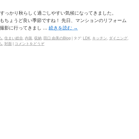
ぎ、すっかり秋らしく過ごしやすい気候になってきました。
もちょうど良い季節ですね！ 先日、マンションのリフォーム
撮影に行ってきまし …
続きを読む
→
ム
,
住まい総合
,
内装
,
収納
,
田口 由美のBlog
|
タグ:
LDK
,
キッチン
,
ダイニング
,
ム
,
対面
|
コメントをどうぞ