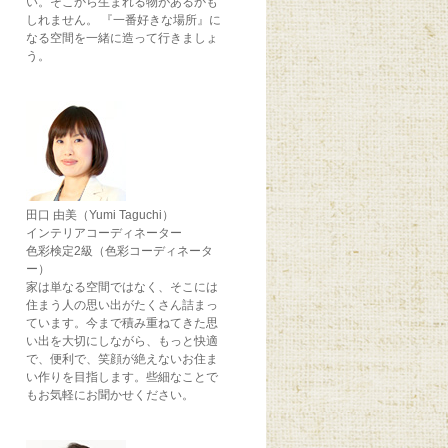
い。そこから生まれる物があるかも
しれません。 『一番好きな場所』に
なる空間を一緒に造って行きましょ
う。
田口 由美（Yumi Taguchi）
インテリアコーディネーター
色彩検定2級（色彩コーディネータ
ー）
家は単なる空間ではなく、そこには
住まう人の思い出がたくさん詰まっ
ています。今まで積み重ねてきた思
い出を大切にしながら、もっと快適
で、便利で、笑顔が絶えないお住ま
い作りを目指します。些細なことで
もお気軽にお聞かせください。