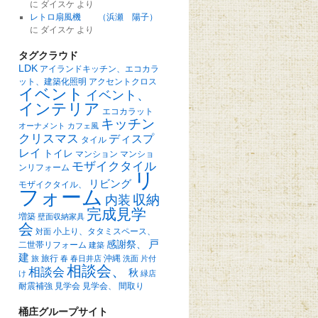
に
ダイスケ
より
レトロ扇風機 （浜瀬 陽子）
に
ダイスケ
より
タグクラウド
LDK
アイランドキッチン、エコカラ
ット、建築化照明
アクセントクロス
イベント
イベント、
インテリア
エコカラット
キッチン
オーナメント
カフェ風
クリスマス
ディスプ
タイル
レイ
トイレ
マンション
マンショ
モザイクタイル
ンリフォーム
リ
リビング
モザイクタイル、
フォーム
収納
内装
完成見学
増築
壁面収納家具
会
小上り、タタミスペース、
対面
戸
感謝祭、
二世帯リフォーム
建築
建
旅行
沖縄
旅
春
春日井店
洗面
片付
相談会、
相談会
秋
け
緑店
耐震補強
見学会
見学会、
間取り
桶庄グループサイト