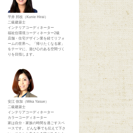
平井 邦枝（Kunie Hirai）
二級建築士
インテリアコーディネーター
福祉住環境コーディネーター2級
店舗・住宅デザイン業を経てリフォ
ームの世界へ。「帰りたくなる家」
をテーマに、遊び心のある空間づく
りを目指します。
安江 弥加（Mika Yasue）
二級建築士
インテリアコーディネーター
カラーコーディネーター
家は自分・家族の時間を過ごすスペ
ースです。 どんな事でも伝えて下さ