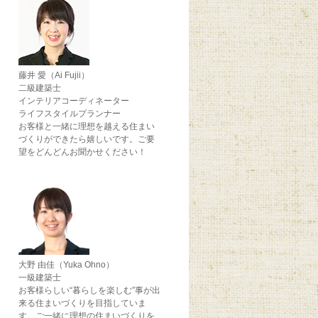
藤井 愛（Ai Fujii）
二級建築士
インテリアコーディネーター
ライフスタイルプランナー
お客様と一緒に理想を越える住まい
づくりができたら嬉しいです。ご要
望をどんどんお聞かせください！
大野 由佳（Yuka Ohno）
一級建築士
お客様らしい“暮らしを楽しむ”事が出
来る住まいづくりを目指していま
す。ご一緒に理想の住まいづくりを