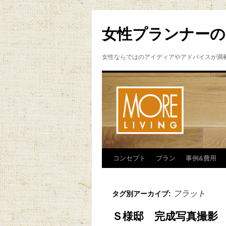
女性プランナーの
女性ならではのアイディアやアドバイスが満
コンセプト
プラン
事例&費用
フラット
タグ別アーカイブ:
Ｓ様邸 完成写真撮影