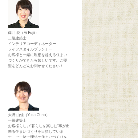
藤井 愛（Ai Fujii）
二級建築士
インテリアコーディネーター
ライフスタイルプランナー
お客様と一緒に理想を越える住まい
づくりができたら嬉しいです。ご要
望をどんどんお聞かせください！
大野 由佳（Yuka Ohno）
一級建築士
お客様らしい“暮らしを楽しむ”事が出
来る住まいづくりを目指していま
す。ご一緒に理想の住まいづくりを