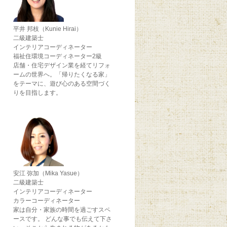
平井 邦枝（Kunie Hirai）
二級建築士
インテリアコーディネーター
福祉住環境コーディネーター2級
店舗・住宅デザイン業を経てリフォ
ームの世界へ。「帰りたくなる家」
をテーマに、遊び心のある空間づく
りを目指します。
安江 弥加（Mika Yasue）
二級建築士
インテリアコーディネーター
カラーコーディネーター
家は自分・家族の時間を過ごすスペ
ースです。 どんな事でも伝えて下さ