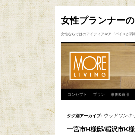
女性プランナーの
女性ならではのアイディアやアドバイスが満
コンセプト
プラン
事例&費用
ウッドワンキ
タグ別アーカイブ:
一宮市H様邸/稲沢市K