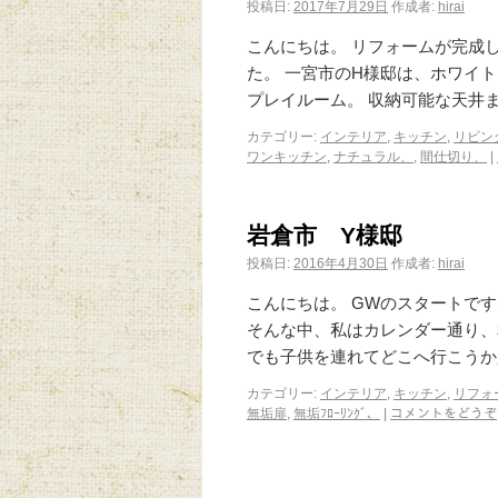
投稿日:
2017年7月29日
作成者:
hirai
こんにちは。 リフォームが完成
た。 一宮市のH様邸は、ホワイト
プレイルーム。 収納可能な天井
カテゴリー:
インテリア
,
キッチン
,
リビン
ワンキッチン
,
ナチュラル、
,
間仕切り、
|
岩倉市 Y様邸
投稿日:
2016年4月30日
作成者:
hirai
こんにちは。 GWのスタートで
そんな中、私はカレンダー通り、
でも子供を連れてどこへ行こうか
カテゴリー:
インテリア
,
キッチン
,
リフォ
無垢扉
,
無垢ﾌﾛｰﾘﾝｸﾞ、
|
コメントをどうぞ