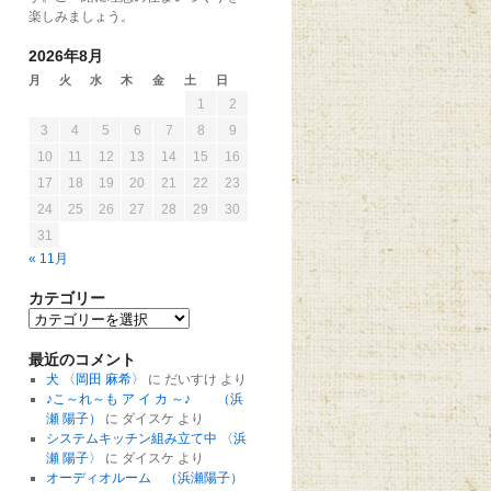
楽しみましょう。
2026年8月
月
火
水
木
金
土
日
1
2
3
4
5
6
7
8
9
10
11
12
13
14
15
16
17
18
19
20
21
22
23
24
25
26
27
28
29
30
31
« 11月
カテゴリー
最近のコメント
犬 〈岡田 麻希〉
に
だいすけ
より
♪こ～れ～も ア イ カ ～♪ （浜
瀬 陽子）
に
ダイスケ
より
システムキッチン組み立て中 〈浜
瀬 陽子〉
に
ダイスケ
より
オーディオルーム （浜瀬陽子）