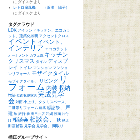
に
ダイスケ
より
レトロ扇風機 （浜瀬 陽子）
に
ダイスケ
より
タグクラウド
LDK
アイランドキッチン、エコカラ
ット、建築化照明
アクセントクロス
イベント
イベント、
インテリア
エコカラット
キッチン
オーナメント
カフェ風
クリスマス
ディスプ
タイル
レイ
トイレ
マンション
マンショ
モザイクタイル
ンリフォーム
リ
リビング
モザイクタイル、
フォーム
収納
内装
完成見学
増築
壁面収納家具
会
小上り、タタミスペース、
対面
戸
感謝祭、
二世帯リフォーム
建築
建
旅行
沖縄
旅
春
春日井店
洗面
片付
相談会、
相談会
秋
け
緑店
耐震補強
見学会
見学会、
間取り
桶庄グループサイト