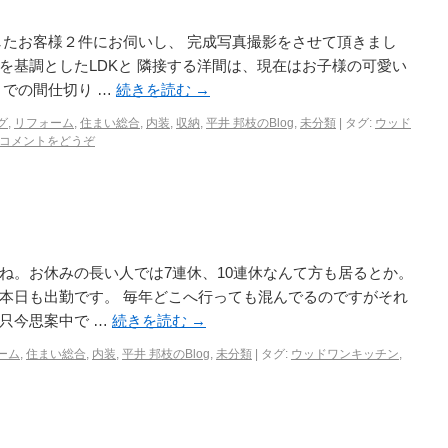
したお客様２件にお伺いし、 完成写真撮影をさせて頂きまし
を基調としたLDKと 隣接する洋間は、現在はお子様の可愛い
までの間仕切り …
続きを読む
→
グ
,
リフォーム
,
住まい総合
,
内装
,
収納
,
平井 邦枝のBlog
,
未分類
|
タグ:
ウッド
コメントをどうぞ
すね。お休みの長い人では7連休、10連休なんて方も居るとか。
本日も出勤です。 毎年どこへ行っても混んでるのですがそれ
只今思案中で …
続きを読む
→
ーム
,
住まい総合
,
内装
,
平井 邦枝のBlog
,
未分類
|
タグ:
ウッドワンキッチン
,