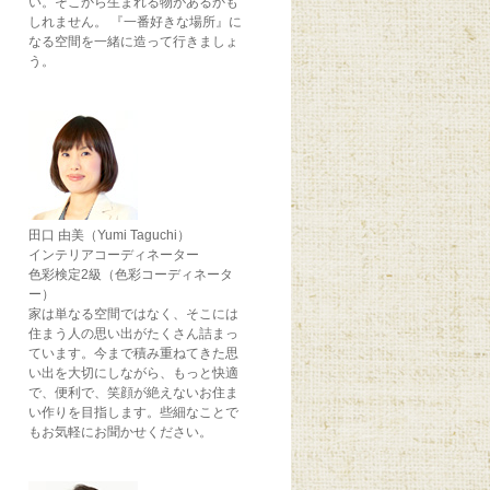
い。そこから生まれる物があるかも
しれません。 『一番好きな場所』に
なる空間を一緒に造って行きましょ
う。
田口 由美（Yumi Taguchi）
インテリアコーディネーター
色彩検定2級（色彩コーディネータ
ー）
家は単なる空間ではなく、そこには
住まう人の思い出がたくさん詰まっ
ています。今まで積み重ねてきた思
い出を大切にしながら、もっと快適
で、便利で、笑顔が絶えないお住ま
い作りを目指します。些細なことで
もお気軽にお聞かせください。