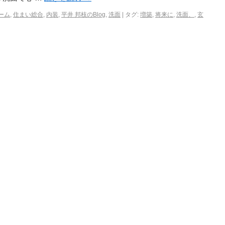
ーム
,
住まい総合
,
内装
,
平井 邦枝のBlog
,
洗面
|
タグ:
増築
,
将来に
,
洗面、
,
玄