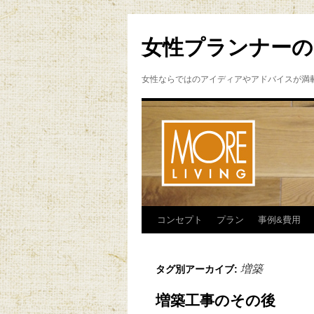
女性プランナーの
女性ならではのアイディアやアドバイスが満
コンセプト
プラン
事例&費用
増築
タグ別アーカイブ:
増築工事のその後