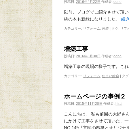
投稿日:
2016年4月22日
作成者:
oono
以前、ブログでご紹介させて頂い
桃の木も新緑になりました。
続
カテゴリー:
リフォーム
,
外装
|
タグ:
リフ
増築工事
投稿日:
2016年3月30日
作成者:
oono
増築工事の現場の様子です。こ
カテゴリー:
リフォーム
,
住まい総合
|
タグ
ホームページの事例２
投稿日:
2015年11月20日
作成者:
hirai
こんにちは。 私も前回の大野さ
にかけて工事をさせて頂いた、一
NO.149『玄関の増築とオリジナ