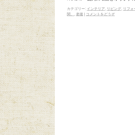
カテゴリー:
インテリア
,
リビング
,
リフォ
関、
,
老後
|
コメントをどうぞ