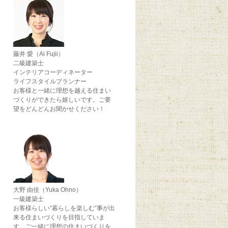
藤井 愛（Ai Fujii）
二級建築士
インテリアコーディネーター
ライフスタイルプランナー
お客様と一緒に理想を越える住まい
づくりができたら嬉しいです。ご要
望をどんどんお聞かせください！
大野 由佳（Yuka Ohno）
一級建築士
お客様らしい“暮らしを楽しむ”事が出
来る住まいづくりを目指していま
す。ご一緒に理想の住まいづくりを