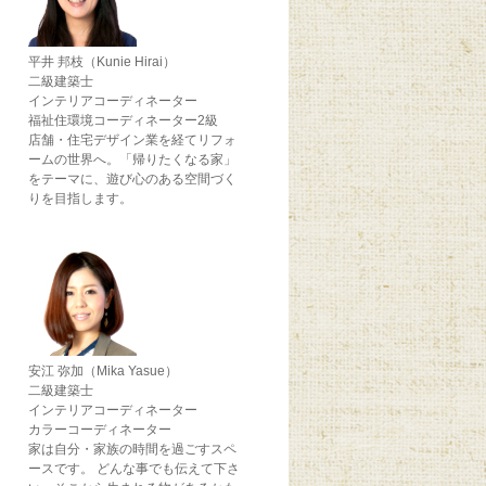
平井 邦枝（Kunie Hirai）
二級建築士
インテリアコーディネーター
福祉住環境コーディネーター2級
店舗・住宅デザイン業を経てリフォ
ームの世界へ。「帰りたくなる家」
をテーマに、遊び心のある空間づく
りを目指します。
安江 弥加（Mika Yasue）
二級建築士
インテリアコーディネーター
カラーコーディネーター
家は自分・家族の時間を過ごすスペ
ースです。 どんな事でも伝えて下さ