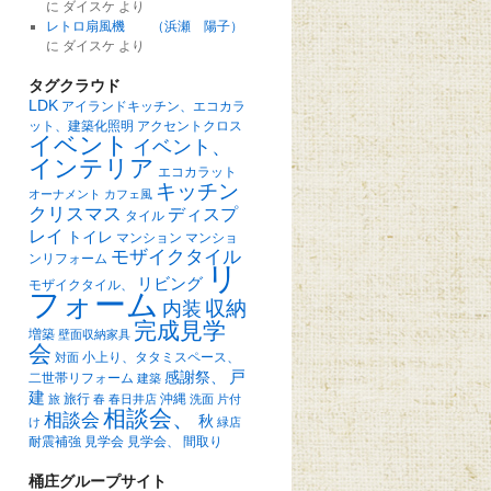
に
ダイスケ
より
レトロ扇風機 （浜瀬 陽子）
に
ダイスケ
より
タグクラウド
LDK
アイランドキッチン、エコカラ
ット、建築化照明
アクセントクロス
イベント
イベント、
インテリア
エコカラット
キッチン
オーナメント
カフェ風
クリスマス
ディスプ
タイル
レイ
トイレ
マンション
マンショ
モザイクタイル
ンリフォーム
リ
リビング
モザイクタイル、
フォーム
収納
内装
完成見学
増築
壁面収納家具
会
小上り、タタミスペース、
対面
戸
感謝祭、
二世帯リフォーム
建築
建
旅行
沖縄
旅
春
春日井店
洗面
片付
相談会、
相談会
秋
け
緑店
耐震補強
見学会
見学会、
間取り
桶庄グループサイト