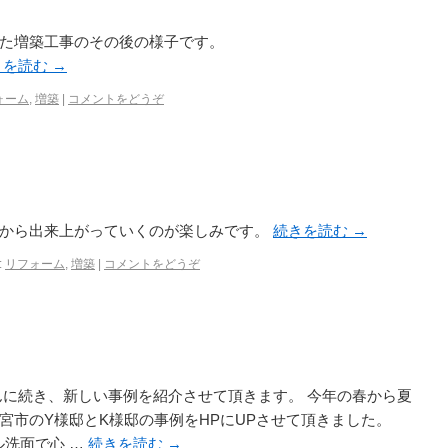
た増築工事のその後の様子です。
きを読む
→
ォーム
,
増築
|
コメントをどうぞ
れから出来上がっていくのが楽しみです。
続きを読む
→
:
リフォーム
,
増築
|
コメントをどうぞ
んに続き、新しい事例を紹介させて頂きます。 今年の春から夏
宮市のY様邸とK様邸の事例をHPにUPさせて頂きました。
ル洗面で心 …
続きを読む
→