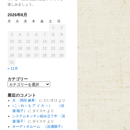
楽しみましょう。
2026年8月
月
火
水
木
金
土
日
1
2
3
4
5
6
7
8
9
10
11
12
13
14
15
16
17
18
19
20
21
22
23
24
25
26
27
28
29
30
31
« 11月
カテゴリー
最近のコメント
犬 〈岡田 麻希〉
に
だいすけ
より
♪こ～れ～も ア イ カ ～♪ （浜
瀬 陽子）
に
ダイスケ
より
システムキッチン組み立て中 〈浜
瀬 陽子〉
に
ダイスケ
より
オーディオルーム （浜瀬陽子）