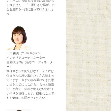
い。そこから生まれる物があるかも
しれません。 『一番好きな場所』に
なる空間を一緒に造って行きましょ
う。
田口 由美（Yumi Taguchi）
インテリアコーディネーター
色彩検定2級（色彩コーディネータ
ー）
家は単なる空間ではなく、そこには
住まう人の思い出がたくさん詰まっ
ています。今まで積み重ねてきた思
い出を大切にしながら、もっと快適
で、便利で、笑顔が絶えないお住ま
い作りを目指します。些細なことで
もお気軽にお聞かせください。