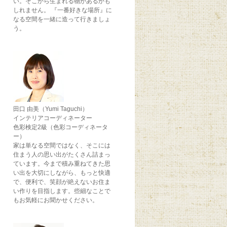
い。そこから生まれる物があるかも
しれません。 『一番好きな場所』に
なる空間を一緒に造って行きましょ
う。
田口 由美（Yumi Taguchi）
インテリアコーディネーター
色彩検定2級（色彩コーディネータ
ー）
家は単なる空間ではなく、そこには
住まう人の思い出がたくさん詰まっ
ています。今まで積み重ねてきた思
い出を大切にしながら、もっと快適
で、便利で、笑顔が絶えないお住ま
い作りを目指します。些細なことで
もお気軽にお聞かせください。