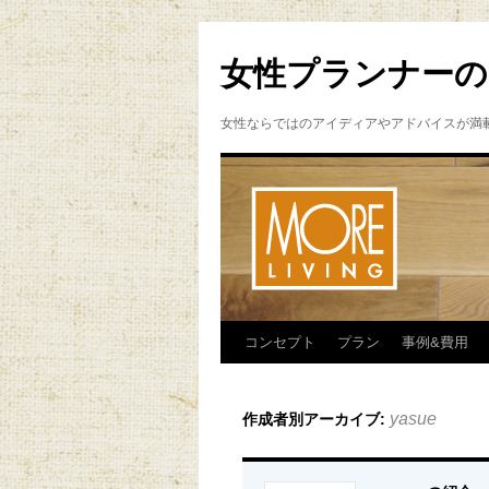
女性プランナーの
女性ならではのアイディアやアドバイスが満
コンセプト
プラン
事例&費用
yasue
作成者別アーカイブ: