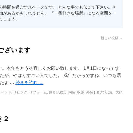
の時間を過ごすスペースです。 どんな事でも伝えて下さい。そ
物があるかもしれません。 『一番好きな場所』になる空間を一
ましょう。
新しい投稿
→
ございます
。本年もどうぞ宜しくお願い致します。 1月1日になってす
たが、やはりすごい人でした。 戌年だからですね、いつも居
たよ …
続きを読む
→
,
ペット
,
リビング
,
リフォーム
,
住まい総合
,
内装
,
収納
,
外装
|
タグ:
初詣、大須
き２