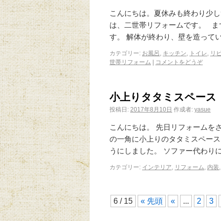
こんにちは。夏休みも終わり少し
は、二世帯リフォームです。 ま
す。 解体が終わり、壁を造って
カテゴリー:
お風呂
,
キッチン
,
トイレ
,
リ
世帯リフォーム
|
コメントをどうぞ
小上りタタミスペース
投稿日:
2017年8月10日
作成者:
yasue
こんにちは。 先日リフォームを
の一角に小上りのタタミスペース
うにしました。 ソファー代わり
カテゴリー:
インテリア
,
リフォーム
,
内装
6 / 15
« 先頭
«
...
2
3