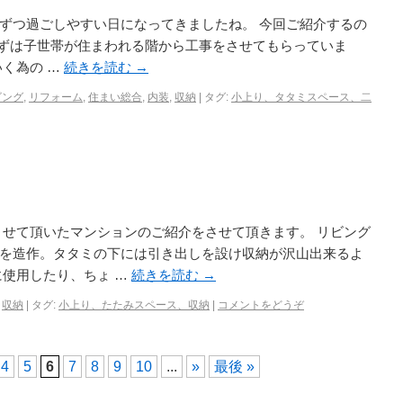
ずつ過ごしやすい日になってきましたね。 今回ご紹介するの
ずは子世帯が住まわれる階から工事をさせてもらっていま
いく為の …
続きを読む
→
ビング
,
リフォーム
,
住まい総合
,
内装
,
収納
|
タグ:
小上り、タタミスペース、二
させて頂いたマンションのご紹介をさせて頂きます。 リビング
を造作。タタミの下には引き出しを設け収納が沢山出来るよ
に使用したり、ちょ …
続きを読む
→
,
収納
|
タグ:
小上り、たたみスペース、収納
|
コメントをどうぞ
4
5
6
7
8
9
10
...
»
最後 »