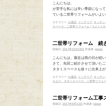
こんに
が苦手な私には辛い季節になって
ている二世帯リフォームがいよい
カテゴリー:
お風呂
,
インテリア
,
キッチン
スペース、二世帯リフォーム
|
コメントを
二世帯リフォーム 続
投稿日:
2017年10月19日
作成者:
yasue
こんにちは。最近は雨の日が続い
さて、先回ご紹介させて頂いた二
タタミスペースも徐々に出来上が
カテゴリー:
お風呂
,
インテリア
,
キッチン
小上り、タタミスペース、二世帯リフォ
二世帯リフォーム工事
投稿日:
2017年9月13日
作成者:
yasue