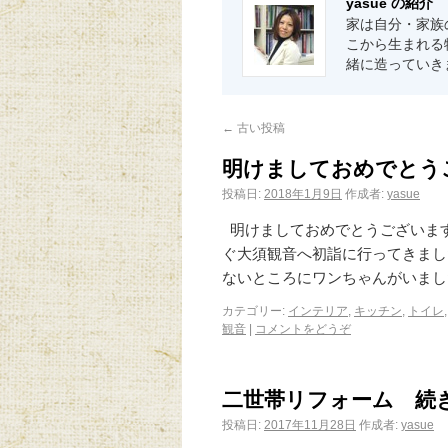
yasue の紹介
家は自分・家族
こから生まれる
緒に造っていき
←
古い投稿
明けましておめでとう
投稿日:
2018年1月9日
作成者:
yasue
明けましておめでとうございます
ぐ大須観音へ初詣に行ってきまし
ないところにワンちゃんがいまし
カテゴリー:
インテリア
,
キッチン
,
トイレ
観音
|
コメントをどうぞ
二世帯リフォーム 続
投稿日:
2017年11月28日
作成者:
yasue