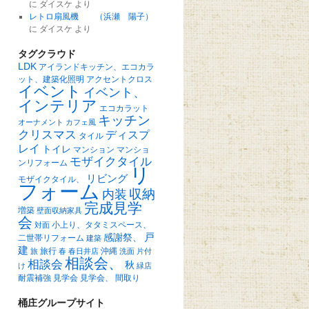
に
ダイスケ
より
レトロ扇風機 （浜瀬 陽子）
に
ダイスケ
より
タグクラウド
LDK
アイランドキッチン、エコカラ
ット、建築化照明
アクセントクロス
イベント
イベント、
インテリア
エコカラット
キッチン
オーナメント
カフェ風
クリスマス
ディスプ
タイル
レイ
トイレ
マンション
マンショ
モザイクタイル
ンリフォーム
リ
リビング
モザイクタイル、
フォーム
収納
内装
完成見学
増築
壁面収納家具
会
小上り、タタミスペース、
対面
戸
感謝祭、
二世帯リフォーム
建築
建
旅行
沖縄
旅
春
春日井店
洗面
片付
相談会、
相談会
秋
け
緑店
耐震補強
見学会
見学会、
間取り
桶庄グループサイト