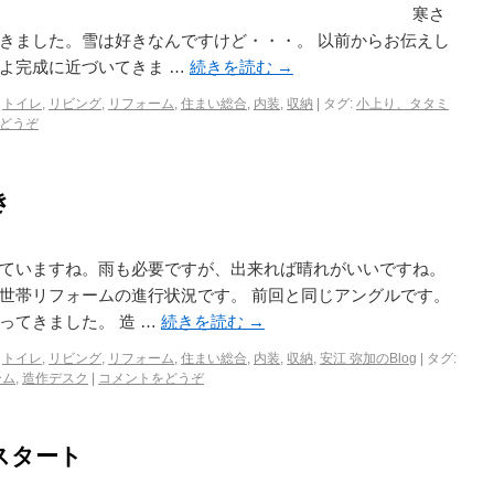
ちは。 寒さ
きました。雪は好きなんですけど・・・。 以前からお伝えし
よ完成に近づいてきま …
続きを読む
→
,
トイレ
,
リビング
,
リフォーム
,
住まい総合
,
内装
,
収納
|
タグ:
小上り、タタミ
どうぞ
き
ていますね。雨も必要ですが、出来れば晴れがいいですね。
世帯リフォームの進行状況です。 前回と同じアングルです。
ってきました。 造 …
続きを読む
→
,
トイレ
,
リビング
,
リフォーム
,
住まい総合
,
内装
,
収納
,
安江 弥加のBlog
|
タグ:
ーム
,
造作デスク
|
コメントをどうぞ
スタート