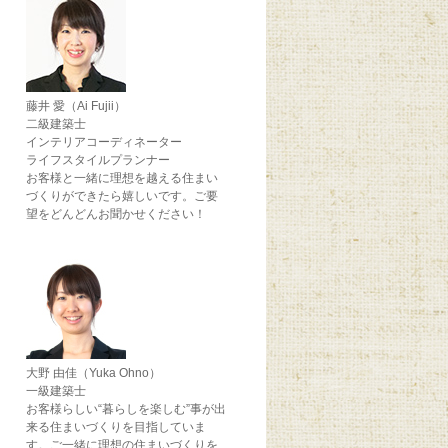
藤井 愛（Ai Fujii）
二級建築士
インテリアコーディネーター
ライフスタイルプランナー
お客様と一緒に理想を越える住まい
づくりができたら嬉しいです。ご要
望をどんどんお聞かせください！
大野 由佳（Yuka Ohno）
一級建築士
お客様らしい“暮らしを楽しむ”事が出
来る住まいづくりを目指していま
す。ご一緒に理想の住まいづくりを