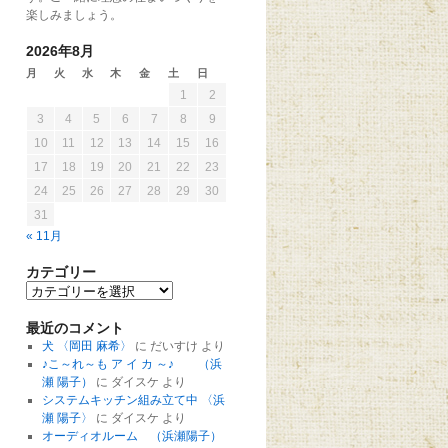
楽しみましょう。
2026年8月
月
火
水
木
金
土
日
1
2
3
4
5
6
7
8
9
10
11
12
13
14
15
16
17
18
19
20
21
22
23
24
25
26
27
28
29
30
31
« 11月
カテゴリー
最近のコメント
犬 〈岡田 麻希〉
に
だいすけ
より
♪こ～れ～も ア イ カ ～♪ （浜
瀬 陽子）
に
ダイスケ
より
システムキッチン組み立て中 〈浜
瀬 陽子〉
に
ダイスケ
より
オーディオルーム （浜瀬陽子）