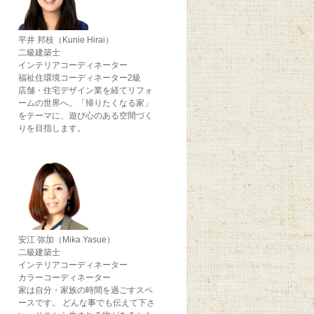
平井 邦枝（Kunie Hirai）
二級建築士
インテリアコーディネーター
福祉住環境コーディネーター2級
店舗・住宅デザイン業を経てリフォ
ームの世界へ。「帰りたくなる家」
をテーマに、遊び心のある空間づく
りを目指します。
安江 弥加（Mika Yasue）
二級建築士
インテリアコーディネーター
カラーコーディネーター
家は自分・家族の時間を過ごすスペ
ースです。 どんな事でも伝えて下さ